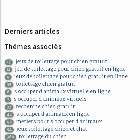
Derniers articles
Thèmes associés
jeux de toilettage pour chien gratuit
17
jeu de toilettage pour chien gratuit en ligne
11
jeux de toilettage pour chien gratuit en ligne
9
toilettage chien gratuit
53
s occuper d animaux virtuelle en ligne
6
s occuper d animaux virtuels
7
recherche chien gratuit
33
s occuper d animaux en ligne
42
metiers pour s occuper d animaux
92
jeux toilettage chien et chat
34
toilettage du chien
360