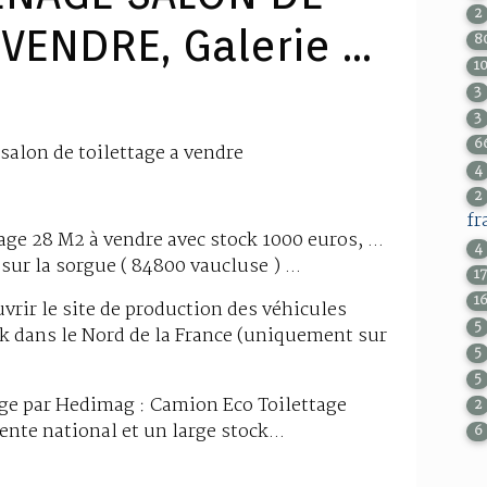
2
VENDRE, Galerie ...
8
1
3
3
6
alon de toilettage a vendre
4
2
fr
age 28 M2 à vendre avec stock 1000 euros, ...
4
 sur la sorgue ( 84800 vaucluse ) ...
1
1
uvrir le site de production des véhicules
5
 dans le Nord de la France (uniquement sur
5
5
age par Hedimag : Camion Eco Toilettage
2
ente national et un large stock...
6