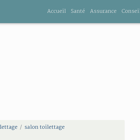
Accueil
Santé
Assurance
Consei
lettage
salon toilettage