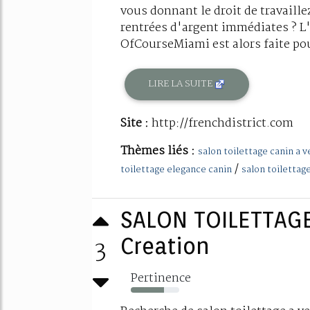
vous donnant le droit de travaill
rentrées d'argent immédiates ? L'
OfCourseMiami est alors faite pou
LIRE LA SUITE
Site :
http://frenchdistrict.com
Thèmes liés :
salon toilettage canin a 
/
toilettage elegance canin
salon toilettag
SALON TOILETTAGE
3
Creation
Pertinence
69%