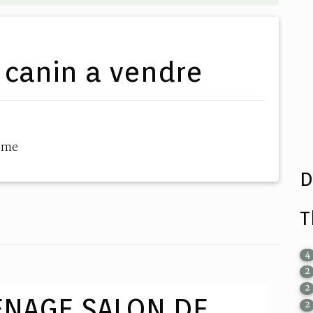
e canin a vendre
hème
D
T
4
2
2
ENAGE SALON DE
2