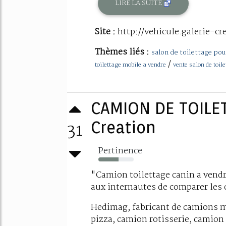
LIRE LA SUITE
Site :
http://vehicule.galerie-c
Thèmes liés :
salon de toilettage pou
/
toilettage mobile a vendre
vente salon de toil
CAMION DE TOILET
31
Creation
Pertinence
57%
"Camion toilettage canin a ven
aux internautes de comparer les 
Hedimag, fabricant de camions m
pizza, camion rotisserie, camion