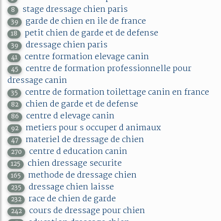
stage dressage chien paris
8
garde de chien en ile de france
39
petit chien de garde et de defense
18
dressage chien paris
39
centre formation elevage canin
41
centre de formation professionnelle pour
45
dressage canin
centre de formation toilettage canin en france
35
chien de garde et de defense
82
centre d elevage canin
86
metiers pour s occuper d animaux
92
materiel de dressage de chien
47
centre d education canin
270
chien dressage securite
125
methode de dressage chien
165
dressage chien laisse
235
race de chien de garde
232
cours de dressage pour chien
242