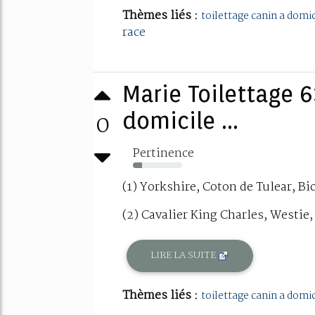
Thèmes liés :
toilettage canin a domic
race
Marie Toilettage 6
0
domicile ...
Pertinence
18%
(1) Yorkshire, Coton de Tulear, Bi
(2) Cavalier King Charles, Westie, 
LIRE LA SUITE
Thèmes liés :
toilettage canin a domic