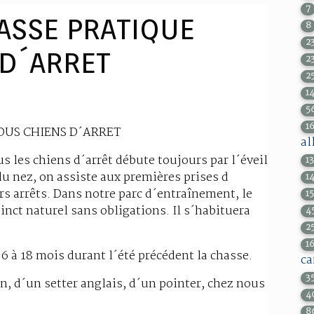
7
ASSE PRATIQUE
8
2
 D´ARRET
2
2
1
5
1
OUS CHIENS D´ARRET
al
s les chiens d´arrêt débute toujours par l´éveil
1
du nez, on assiste aux premières prises d
1
s arrêts. Dans notre parc d´entraînement, le
1
inct naturel sans obligations. Il s´habituera
4
2
1
 à 18 mois durant l´été précédent la chasse.
ca
3
, d´un setter anglais, d´un pointer, chez nous
4
8