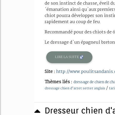
de son instinct de chasse, éveil d
´émanation ainsi qu´aux premiers
chiot pourra développer son instin
rapidement au coup de feu.
Recommandé pour des chiots de 6 
Le dressage d´un épagneul breton, 
LIRE LA SUITE
Site :
http://www.poulitsandanis
Thèmes liés :
dressage de chien de ch
/
dressage chien d'arret setter anglais
tar
Dresseur chien d'a