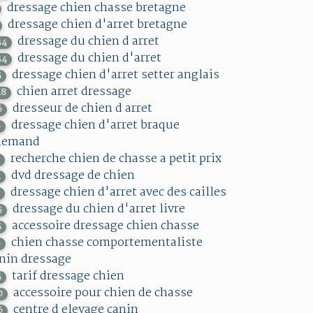
dressage chien chasse bretagne
dressage chien d'arret bretagne
dressage du chien d arret
34
dressage du chien d'arret
34
dressage chien d'arret setter anglais
5
chien arret dressage
48
dresseur de chien d arret
6
dressage chien d'arret braque
6
lemand
recherche chien de chasse a petit prix
3
dvd dressage de chien
4
dressage chien d'arret avec des cailles
5
dressage du chien d'arret livre
5
accessoire dressage chien chasse
5
chien chasse comportementaliste
6
nin dressage
tarif dressage chien
5
accessoire pour chien de chasse
0
centre d elevage canin
6