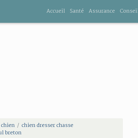
Accueil
Santé
Assurance
Consei
 chien
chien dresser chasse
ul breton