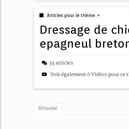
Articles pour le thème »
dressage de chien de chasse
epagneul breto
33 articles
Voir également
6 Vidéos
pour ce 
Résumé