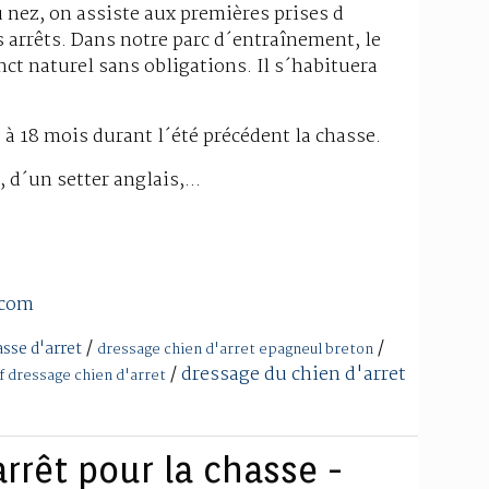
u nez, on assiste aux premières prises d
 arrêts. Dans notre parc d´entraînement, le
ct naturel sans obligations. Il s´habituera
à 18 mois durant l´été précédent la chasse.
d´un setter anglais,...
.com
/
/
asse d'arret
dressage chien d'arret epagneul breton
/
dressage du chien d'arret
if dressage chien d'arret
rrêt pour la chasse -