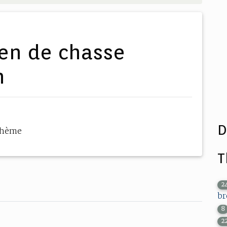
n
D
thème
T
2
br
8
2