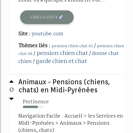
Dôme 63 à quelques kilomètres de...
LIRE LA SUITE
Site :
youtube.com
Thèmes liés :
/
pension chien chat 63
pension chien
pension chien chat
/
/
donne chat
chat 68
garde chien et chat
chien
/
Animaux - Pensions (chiens,
0
chats) en Midi-Pyrénées
Pertinence
72%
Navigation Facile : Accueil > les Services en
Midi-Pyrénées > Animaux > Pensions
(chiens, chats)