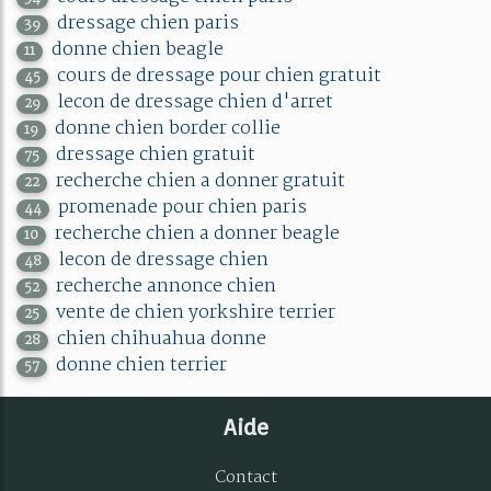
dressage chien paris
39
donne chien beagle
11
cours de dressage pour chien gratuit
45
lecon de dressage chien d'arret
29
donne chien border collie
19
dressage chien gratuit
75
recherche chien a donner gratuit
22
promenade pour chien paris
44
recherche chien a donner beagle
10
lecon de dressage chien
48
recherche annonce chien
52
vente de chien yorkshire terrier
25
chien chihuahua donne
28
donne chien terrier
57
Aide
Contact