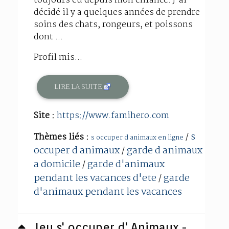
toujours eu depuis mon enfance. J'ai
décidé il y a quelques années de prendre
soins des chats, rongeurs, et poissons
dont ...
Profil mis...
LIRE LA SUITE
Site :
https://www.famihero.com
s
Thèmes liés :
/
s occuper d animaux en ligne
occuper d animaux
garde d animaux
/
a domicile
garde d'animaux
/
pendant les vacances d'ete
garde
/
d'animaux pendant les vacances
Jeu s' occuper d' Animaux -