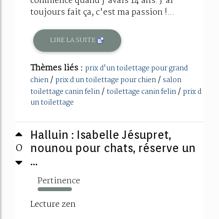
commencé quand j'avais 14 ans. J'ai
toujours fait ça, c'est ma passion !...
LIRE LA SUITE
Thèmes liés :
prix d'un toilettage pour grand
/
/
chien
prix d un toilettage pour chien
salon
/
/
toilettage canin felin
toilettage canin felin
prix d
un toilettage
Halluin : Isabelle Jésupret,
0
nounou pour chats, réserve un
...
Pertinence
126%
Lecture zen